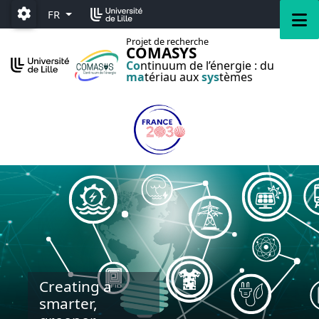
Accéder au menu principal
Accéder au contenu
M
FR
Paramétrage
Projet de recherche
COMASYS
Co
ntinuum de l’énergie : du
ma
tériau aux
sys
tèmes
Creating a
smarter,