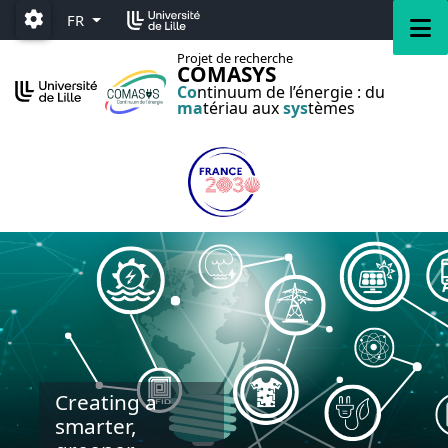
Accéder au menu principal
Accéder au contenu
M
FR
Paramétrage
Projet de recherche
COMASYS
Co
ntinuum de l’énergie : du
ma
tériau aux
sys
tèmes
Creating a
smarter,